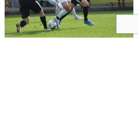
Sconfitta al Tenni. Il
Portomansué vince 0-2. IL
TABELLINO
Pubblicato in
News Top
.
Treviso Football Club 1993: Lombardi, Salviato,
Stefani, Soncin (Boron), Boscolo Berto (Mosca),
Severgnini (Simeoni), Ghiraldo (Shukolli),
Malago’,...