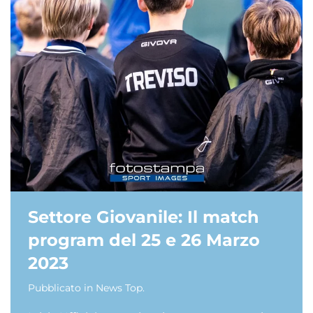
Settore Giovanile: Il match
program del 25 e 26 Marzo
2023
Pubblicato in
News Top
.