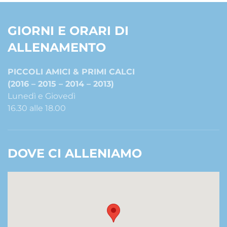
GIORNI E ORARI DI
ALLENAMENTO
PICCOLI AMICI & PRIMI CALCI
(2016 – 2015 – 2014 – 2013)
Lunedì e Giovedì
16.30 alle 18.00
DOVE CI ALLENIAMO