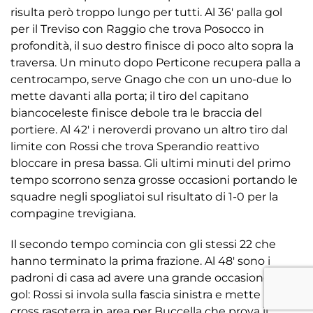
risulta però troppo lungo per tutti. Al 36′ palla gol
per il Treviso con Raggio che trova Posocco in
profondità, il suo destro finisce di poco alto sopra la
traversa. Un minuto dopo Perticone recupera palla a
centrocampo, serve Gnago che con un uno-due lo
mette davanti alla porta; il tiro del capitano
biancoceleste finisce debole tra le braccia del
portiere. Al 42′ i neroverdi provano un altro tiro dal
limite con Rossi che trova Sperandio reattivo
bloccare in presa bassa. Gli ultimi minuti del primo
tempo scorrono senza grosse occasioni portando le
squadre negli spogliatoi sul risultato di 1-0 per la
compagine trevigiana.
Il secondo tempo comincia con gli stessi 22 che
hanno terminato la prima frazione. Al 48′ sono i
padroni di casa ad avere una grande occasione da
gol: Rossi si invola sulla fascia sinistra e mette un
cross rasoterra in area per Buccella che prova il