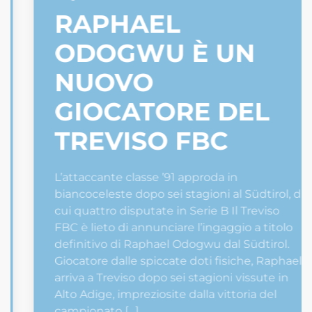
RAPHAEL
ODOGWU È UN
NUOVO
GIOCATORE DEL
TREVISO FBC
L’attaccante classe ’91 approda in
biancoceleste dopo sei stagioni al Südtirol, di
cui quattro disputate in Serie B Il Treviso
FBC è lieto di annunciare l’ingaggio a titolo
definitivo di Raphael Odogwu dal Südtirol.
Giocatore dalle spiccate doti fisiche, Raphael
arriva a Treviso dopo sei stagioni vissute in
Alto Adige, impreziosite dalla vittoria del
campionato […]