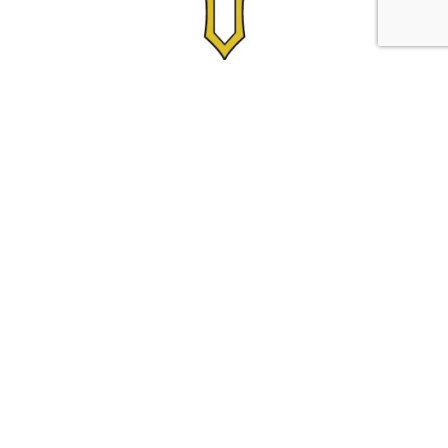
Comunicato Stampa.
Impresa Civica: gli studenti
della Scuola Edile rimettono
a nuovo la recinzione interna
del Tenni
Pubblicato in
News
.
Conclusi i lavori grazie all’Istituto di Treviso e al
Gruppo Grigolin Imparare il mestiere e donare
il proprio lavoro per un’opera di interesse...