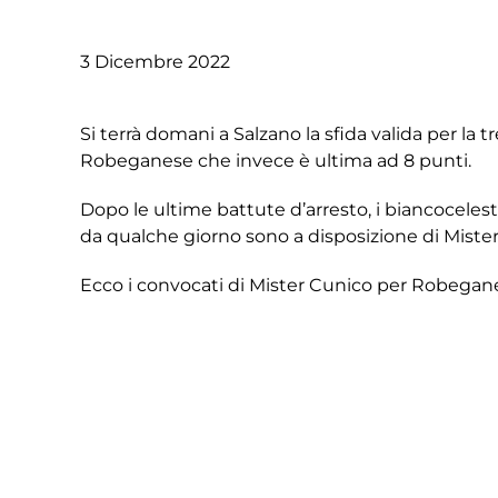
3 Dicembre 2022
Si terrà domani a Salzano la sfida valida per la t
Robeganese che invece è ultima ad 8 punti.
Dopo le ultime battute d’arresto, i biancocelest
da qualche giorno sono a disposizione di Miste
Ecco i convocati di Mister Cunico per Robegane
PORTIERI: Casella , Lombardi , Fiorenzato
DIFENSORI: Boscolo Berto , Salviato , Severgnini
CENTROCAMPISTI: Boron, Chin , De Poli, Granati,
ATTACCANTI: Fabiano, Marcolin, Pasha , Posocco