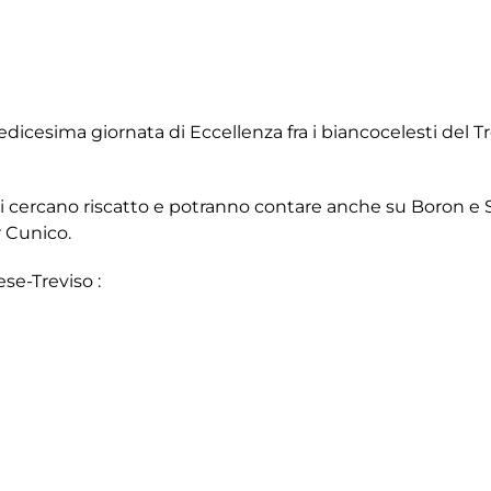
redicesima giornata di Eccellenza fra i biancocelesti del Tre
i cercano riscatto e potranno contare anche su Boron e Sev
r Cunico.
se-Treviso :
 , Shokulli , Busatto
 Masoch , Marinello, Soncin, Sorrentino, Spader
, Sottovia