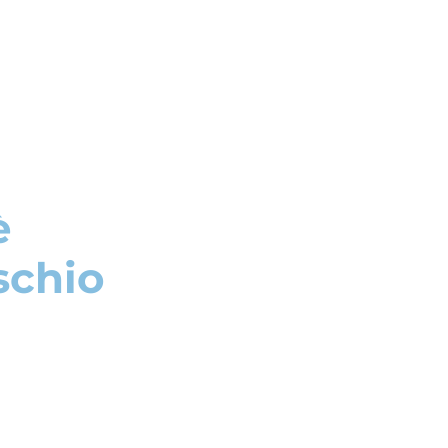
è
schio