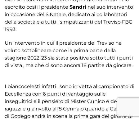
esordito così il presidente
Sandri
nel suo intervento
in occasione del S.Natale, dedicato ai collaboratori
della società e a tutti i simpatizzanti del Treviso FBC
1993.
Un intervento in cui il presidente del Treviso ha
voluto sottolineare come la prima parte della
stagione 2022-23 sia stata positiva sotto tutti i punti
di vista , ma che ci sono ancora 18 partite da giocare.
I biancocelesti infatti , sono in vetta al campionato di
Eccellenza con 6 punti di vantaggio sulle
inseguitrici e il pensiero di Mister Cunico e dei suoi
ragazzi è già rivolto all’8 Gennaio quando a Castello
di Godego andrà in scena la prima gara del girone di
ritorno. “
Essere arrivati al giro di boa con questo
vantaggio ci fa ben sperare“ –
spiega Sandri che
aggiunge – “
la seconda parte della stagione sarà