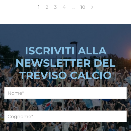
1
2
3
4
…
10
ISCRIVITI ALLA
NEWSLETTER DEL
TREVISO CALCIO