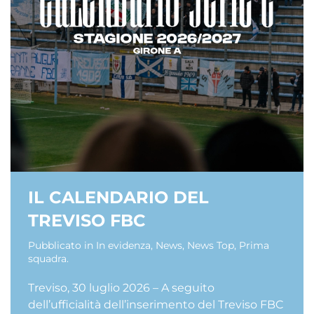
IL CALENDARIO DEL
TREVISO FBC
Pubblicato in
In evidenza
,
News
,
News Top
,
Prima
squadra
.
Treviso, 30 luglio 2026 – A seguito
dell’ufficialità dell’inserimento del Treviso FBC