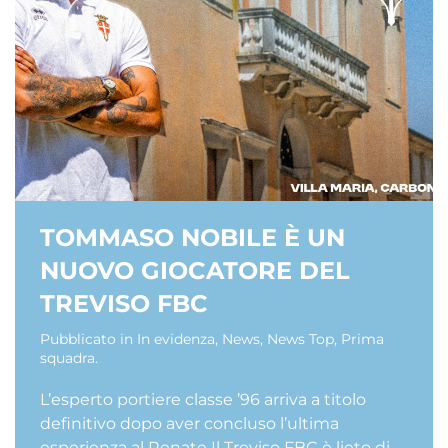
TOMMASO NOBILE È UN
NUOVO GIOCATORE DEL
TREVISO FBC
Pubblicato in
In evidenza
,
News
,
News Top
,
Prima
squadra
.
L’esperto portiere classe ’96 arriva a titolo
definitivo dopo aver concluso l’ultima
esperienza al Renate Il Treviso FBC è lieto di