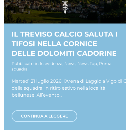
IL TREVISO CALCIO SALUTA I
TIFOSI NELLA CORNICE
DELLE DOLOMITI CADORINE
Pubblicato in
In evidenza
,
News
,
News Top
,
Prima
squadra
.
Martedì 21 luglio 2026, l’Arena di Laggio a Vigo di Cad
della squadra, in ritiro estivo nella località
bellunese. All’evento...
CONTINUA A LEGGERE