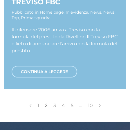
TREVISO FBC
Pubblicato in
Home page
,
In evidenza
,
News
,
News
Top
,
Prima squadra
.
Il difensore 2006 arriva a Treviso con la
formula del prestito dall’Avellino Il Treviso FBC
è lieto di annunciare l’arrivo con la formula del
prestito...
CONTINUA A LEGGERE
1
2
3
4
5
…
10