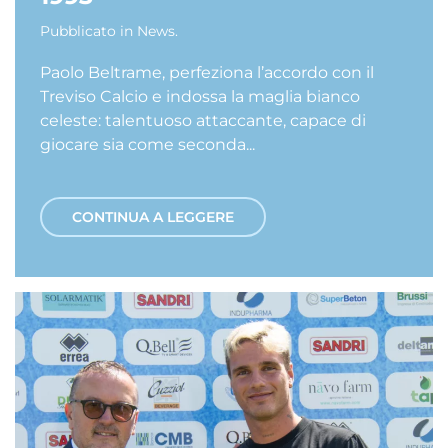
Pubblicato in
News
.
Paolo Beltrame, perfeziona l’accordo con il
Treviso Calcio e indossa la maglia bianco
celeste: talentuoso attaccante, capace di
giocare sia come seconda...
CONTINUA A LEGGERE