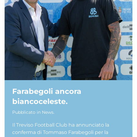
Farabegoli ancora
biancoceleste.
Pubblicato in
News
.
Il Treviso Football Club ha annunciato la
conferma di Tommaso Farabegoli per la