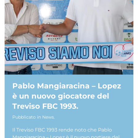
Pablo Mangiaracina – Lopez
è un nuovo giocatore del
Treviso FBC 1993.
Pubblicato in
News
.
Il Treviso FBC 1993 rende noto che Pablo
Mangiaracina – Lopez è il nuovo portiere del