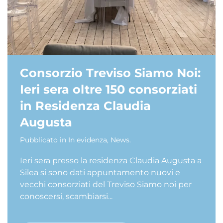
Consorzio Treviso Siamo Noi:
Ieri sera oltre 150 consorziati
in Residenza Claudia
Augusta
Pubblicato in
In evidenza
,
News
.
Ieri sera presso la residenza Claudia Augusta a
Silea si sono dati appuntamento nuovi e
vecchi consorziati del Treviso Siamo noi per
conoscersi, scambiarsi...