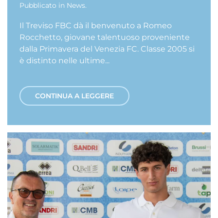
Pubblicato in
News
.
Il Treviso FBC dà il benvenuto a Romeo
Rocchetto, giovane talentuoso proveniente
dalla Primavera del Venezia FC. Classe 2005 si
è distinto nelle ultime...
CONTINUA A LEGGERE