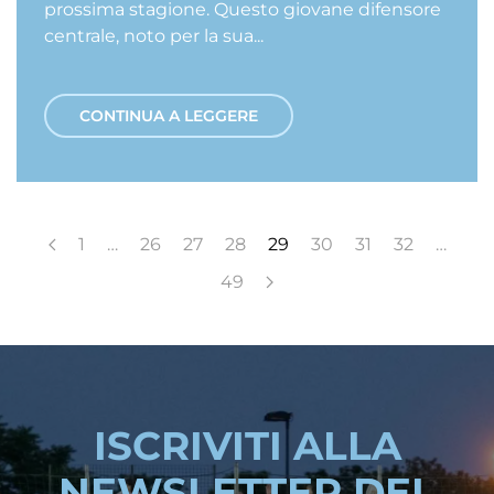
prossima stagione. Questo giovane difensore
centrale, noto per la sua...
CONTINUA A LEGGERE
1
…
26
27
28
29
30
31
32
…
49
ISCRIVITI ALLA
NEWSLETTER DEL