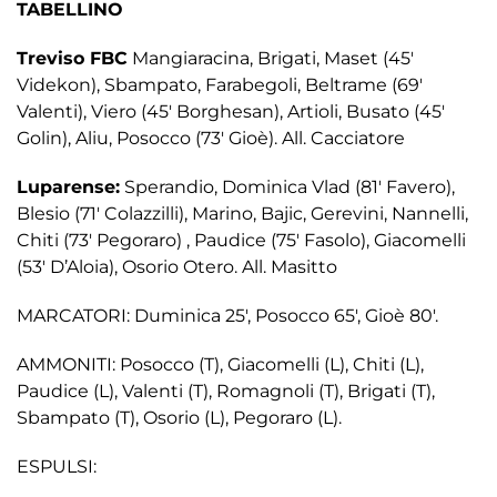
TABELLINO
Treviso FBC
Mangiaracina, Brigati, Maset (45′
Videkon), Sbampato, Farabegoli, Beltrame (69′
Valenti), Viero (45′ Borghesan), Artioli, Busato (45′
Golin), Aliu, Posocco (73′ Gioè). All. Cacciatore
Luparense:
Sperandio, Dominica Vlad (81′ Favero),
Blesio (71′ Colazzilli), Marino, Bajic, Gerevini, Nannelli,
Chiti (73′ Pegoraro) , Paudice (75′ Fasolo), Giacomelli
(53′ D’Aloia), Osorio Otero. All. Masitto
MARCATORI: Duminica 25′, Posocco 65′, Gioè 80′.
AMMONITI: Posocco (T), Giacomelli (L), Chiti (L),
Paudice (L), Valenti (T), Romagnoli (T), Brigati (T),
Sbampato (T), Osorio (L), Pegoraro (L).
ESPULSI: