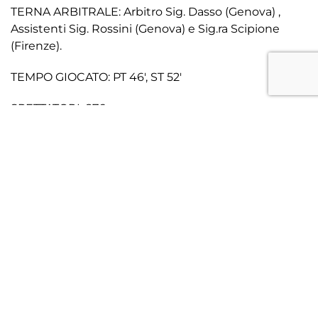
TERNA ARBITRALE: Arbitro Sig. Dasso (Genova) ,
Assistenti Sig. Rossini (Genova) e Sig.ra Scipione
(Firenze).
TEMPO GIOCATO: PT 46′, ST 52′
SPETTATORI: 876
CRONACA
Dopo aver conquistato tre punti sul campo della
Calepina, i biancocelesti di mister Cacciatore, al
comando della classifica con 4 punti di vantaggio
sulla diretta inseguitrice Dolomiti, fanno ritorno al
Tenni in una piovosa domenica invernale. Ad
attenderli, la Luparense degli ex Sperandio, portiere
della scorsa stagione, e Briaschi, il direttore sportivo
che due anni fa guidò il club alla promozione in
Serie D.