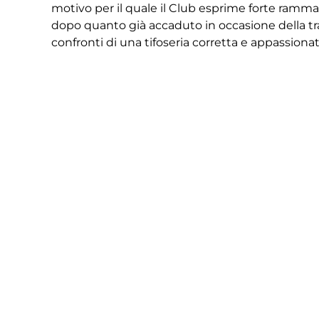
motivo per il quale il Club esprime forte rammari
dopo quanto già accaduto in occasione della tra
confronti di una tifoseria corretta e appassionat
La società si riserva di tutelare in ogni sede oppo
regole e dei valori dello sport.