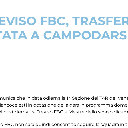
EVISO FBC, TRASFE
TATA A CAMPODAR
munica che in data odierna la 1^ Sezione del TAR del Vene
i biancocelesti in occasione della gara in programma do
post derby tra Treviso FBC e Mestre dello scorso dicem
viso FBC non sarà quindi consentito seguire la squadra in tr