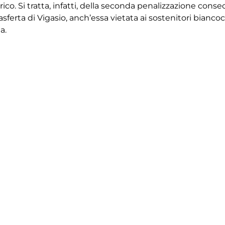
co. Si tratta, infatti, della seconda penalizzazione consec
sferta di Vigasio, anch’essa vietata ai sostenitori bianc
a.
rtuna i propri tifosi e continuerà a cercare di tutelare il 
Facebook
Twitter
Email
Condivid
Precedenti
Successivi
TORNA ALLE NEWS