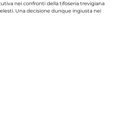
utiva nei confronti della tifoseria trevigiana
ocelesti. Una decisione dunque ingiusta nei
diritto di seguire la squadra nel rispetto delle
i