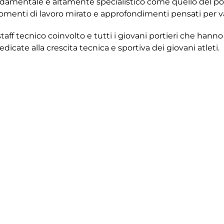
damentale e altamente specialistico come quello del port
omenti di lavoro mirato e approfondimenti pensati per va
 staff tecnico coinvolto e tutti i giovani portieri che han
dicate alla crescita tecnica e sportiva dei giovani atleti.
ione tra le realtà del territorio e che rappresenta un ulte
Facebook
Twitter
Email
Condivid
Precedenti
Successivi
TORNA ALLE NEWS