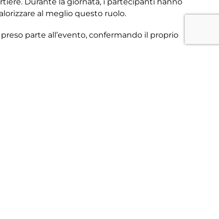
iere. Durante la giornata, i partecipanti hanno
lorizzare al meglio questo ruolo.
no preso parte all’evento, confermando il proprio
riore passo nel percorso di crescita del settore
i