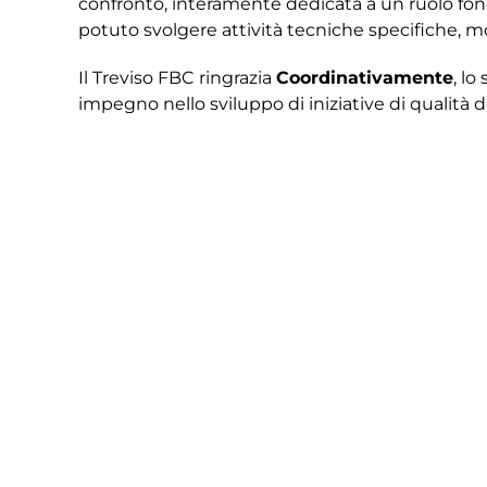
confronto, interamente dedicata a un ruolo fon
potuto svolgere attività tecniche specifiche, m
Il Treviso FBC ringrazia
Coordinativamente
, lo
impegno nello sviluppo di iniziative di qualità de
Un’esperienza positiva che rafforza la collaboraz
giovanile biancoceleste.