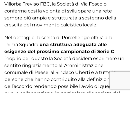
Villorba Treviso FBC, la Società di Via Foscolo
conferma così la volontà di sviluppare una rete
sempre più ampia e strutturata a sostegno della
crescita del movimento calcistico locale.
Nel dettaglio, la scelta di Porcellengo offrirà alla
Prima Squadra
una struttura adeguata alle
esigenze del prossimo campionato di Serie C
.
Proprio per questo la Società desidera esprimere un
sentito ringraziamento all’Amministrazione
comunale di Paese, al Sindaco Uberti e a tutte le
persone che hanno contribuito alla definizione
dell’accordo rendendo possibile l’avvio di questa
nuova collaborazione, in particolare alla società del
Postioma Porcellengo
.
Inoltre, l’accordo rappresenta anche un’opportunità
per avviare un confronto costante sui temi legati
alla crescita e alla
formazione dei giovani calciatori