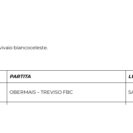
ivaio biancoceleste.
PARTITA
L
OBERMAIS – TREVISO FBC
S
GODIGESE – TREVISO FBC
D
MESTRE – TREVISO FBC
D