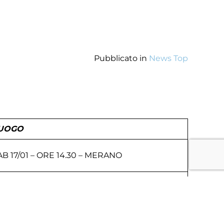
Pubblicato in
News Top
UOGO
AB 17/01 – ORE 14.30 – MERANO
OM 18/01 – ORE 10.30 – CASTELLO DI GODEGO
OM 18/01 – ORE 10.30 – FOSSALTA