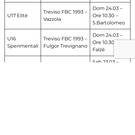
Dom 24.03 –
Treviso FBC 1993 –
U17 Elitè
Ore 10.30 –
Vazzola
S.Bartolomeo
Dom 24.03 –
U16
Treviso FBC 1993 –
Ore 10.30 –
Sperimentali
Fulgor Trevignano
Falzè
Sab 23.03 –
U14
Este – Treviso FBC
Ore 15.30 –
Sperimentali
1993
Este
Dom 24.03 –
U15
Treviso FBC 1993 –
Ore 10.30 –
Provinciali
Lovis Spresiano
Scalo Motta
Sab 23.03 –
Portomansuè –
U13 Gir A
Ore 17.00 –
Treviso FBC 1993
Portobuffolè