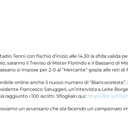
tadio Tenni con fischio d’inizio alle 14.30 la sfida valida p
, saranno il Treviso di Mister Florindo e il Bassano di Mi
 Bassano si impose per 2-0 al “Mercante” grazie alle reti di
ile online anche il nuovo numero di “Biancoceleste”, il
sidente Francesco Saruggeri, un’intervista a Leite Borges
aggiunto i 100 iscritti. Sfloglialo qui:
https://bit.ly/3Ts
oviamo un avversario che sta facendo un campionato impo
ontinuità di risultati e di prestazione. Giochiamo in cas