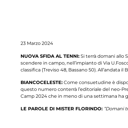
23 Marzo 2024
NUOVA SFIDA AL TENNI:
Si terrà domani allo S
scendere in campo, nell’impianto di Via U.Foscolo
classifica (Treviso 48, Bassano 50). All’andata il
BIANCOCELESTE:
Come consuetudine è disponib
questo numero conterrà l’editoriale del neo-Pre
Camp 2024 che in meno di una settimana ha già r
LE PAROLE DI MISTER FLORINDO:
“Domani tr
percorso, però noi dobbiamo continuare a dare c
importante davanti al nostro pubblico”.