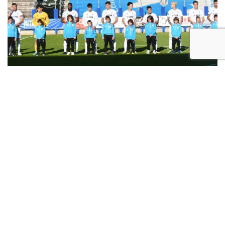
Primo pari al Tenni. Il Treviso
continua la striscia positiva.
CRONACA E TABELLINO
Pubblicato in
News
.
Treviso – Stadio OmobonoTenni – Domenica 5
novembre 2023 ore 14:30 10a giornata Serie D