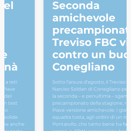
Seconda
amichevole
precampionato: il
Treviso FBC vince
contro un buon
Conegliano
Sotto l’arsura d’agosto, il Treviso FBC arriva al
Narciso Soldan di Conegliano per disputare
la seconda – e penultima – sgambata
precampionato della stagione, nel Derby del
Piave versione amichevole. I gialloblù sono
squadra tosta, agli ordini di un mister,
Pontarollo, che tanto bene ha fatto l’anno