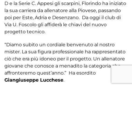
D e la Serie C. Appesi gli scarpini, Florindo ha iniziato
la sua carriera da allenatore alla Piovese, passando
poi per Este, Adria e Desenzano. Da oggi il club di
Via U. Foscolo gli affiderà le chiavi del nuovo
progetto tecnico.
“Diamo subito un cordiale benvenuto al nostro
mister. La sua figura professionale ha rappresentato
ciò che era più idoneo per il progetto. Un allenatore
giovane che conosce a menadito la categoria che
affronteremo quest’anno.” Ha esordito
Giangiuseppe Lucchese
.
“Il nostro silenzio era apparenza, la società stava
lavorando in modo cauto e sottotraccia- – sottolinea
Gementi
, aggiungendo – Mister Florindo lo conosco
da molto tempo, è stata una scelta condivisa tra me
e la società, individuando in lui la figura adatta per la
crescita della squadra dal punto di vista tecnico.”