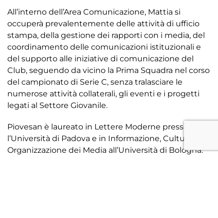
All’interno dell’Area Comunicazione, Mattia si
occuperà prevalentemente delle attività di ufficio
stampa, della gestione dei rapporti con i media, del
coordinamento delle comunicazioni istituzionali e
del supporto alle iniziative di comunicazione del
Club, seguendo da vicino la Prima Squadra nel corso
del campionato di Serie C, senza tralasciare le
numerose attività collaterali, gli eventi e i progetti
legati al Settore Giovanile.
Piovesan è laureato in Lettere Moderne presso
l’Università di Padova e in Informazione, Culture e
Organizzazione dei Media all’Università di Bologna.
Negli ultimi due anni ha ricoperto il ruolo di
coordinatore delle attività di comunicazione della
media company web-televisiva
Calcio Veneto Live
,
seguendo lo sviluppo editoriale del progetto e
curando i rapporti con le società sportive del