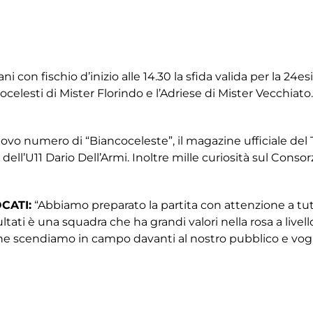
ani con fischio d’inizio alle 14.30 la sfida valida per la 2
celesti di Mister Florindo e l’Adriese di Mister Vecchiat
nuovo numero di “Biancoceleste”, il magazine ufficiale de
dell’U11 Dario Dell’Armi. Inoltre mille curiosità sul Consor
CATI:
“Abbiamo preparato la partita con attenzione a tut
ltati è una squadra che ha grandi valori nella rosa a livel
 scendiamo in campo davanti al nostro pubblico e vogli
nistica e quindi scenderemo in campo per fare bene”.