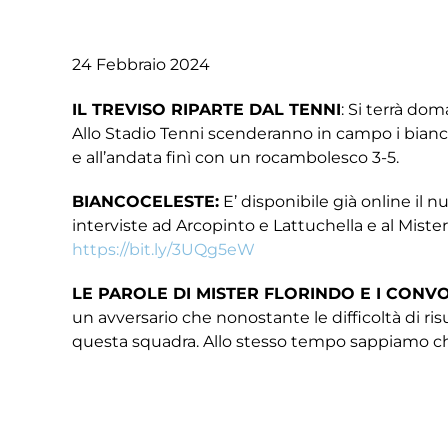
24 Febbraio 2024
IL TREVISO RIPARTE DAL TENNI
: Si terrà dom
Allo Stadio Tenni scenderanno in campo i bianco
e all’andata finì con un rocambolesco 3-5.
BIANCOCELESTE:
E’ disponibile già online il 
interviste ad Arcopinto e Lattuchella e al Mister 
https://bit.ly/3UQg5eW
LE PAROLE DI MISTER FLORINDO E I CONVO
un avversario che nonostante le difficoltà di risu
questa squadra. Allo stesso tempo sappiamo che
domenica scorsa. Abbiamo tanta cattiveria ago
I convocati per Treviso – Adriese:
Portieri: Giust, Mulattieri, Sperandio