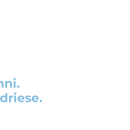
nni.
driese.