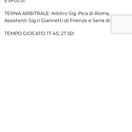
ESPULSI:
TERNA ARBITRALE: Arbitro Sig. Pica di Roma,
Assistenti Sig.ri Giannetti di Firenze e Serra di Tivoli.
TEMPO GIOCATO: 1T 45′, 2T 50′.
SPETTATORI: 1039.
CRONACA
: A distanza di tre settimane dall’ultima
volta, il Treviso ritrova il suo pubblico e il suo Tenni
dopo il pareggio per 2-2 proprio fra le mura amiche
contro il Portogruaro e la sconfitta di Mestre. Mister
Florindo nella gara di oggi deve rinunciare a
Farabegoli e Leite (squalificati), ma ritrova Dario
Sottovia dopo oltre 4 mesi di assenza per infortunio.
Dopo una prima fase di studio durata venti minuti,
con alcune possibili occasioni da gol gestite senza
preoccupazioni da entrambe le retroguardie, la