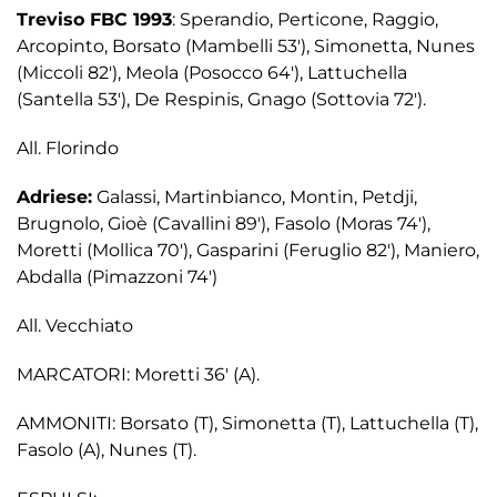
Treviso FBC 1993
: Sperandio, Perticone, Raggio,
Arcopinto, Borsato (Mambelli 53′), Simonetta, Nunes
(Miccoli 82′), Meola (Posocco 64′), Lattuchella
(Santella 53′), De Respinis, Gnago (Sottovia 72′).
All. Florindo
Adriese:
Galassi, Martinbianco, Montin, Petdji,
Brugnolo, Gioè (Cavallini 89′), Fasolo (Moras 74′),
Moretti (Mollica 70′), Gasparini (Feruglio 82′), Maniero,
Abdalla (Pimazzoni 74′)
All. Vecchiato
MARCATORI: Moretti 36′ (A).
AMMONITI: Borsato (T), Simonetta (T), Lattuchella (T),
Fasolo (A), Nunes (T).