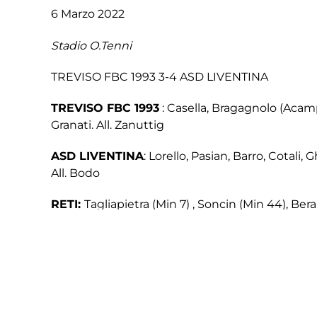
6 Marzo 2022
Stadio O.Tenni
TREVISO FBC 1993 3-4 ASD LIVENTINA
TREVISO FBC 1993
: Casella, Bragagnolo (Acampo
Granati. All. Zanuttig
ASD LIVENTINA
: Lorello, Pasian, Barro, Cotali,
All. Bodo
RETI:
Tagliapietra (Min 7) , Soncin (Min 44), Bera
AMMONITI
: Cotali (L) ,Matas (L), Salamon (L), Ber
ESPULSI
:
SPETTATORI
: 406