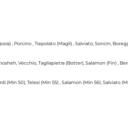
ra) , Porcino , Tiepolato (Magli) , Salviato, Soncin, Boregg
 Ghosheh, Vecchio, Tagliapietra (Botter), Salamon (Fin) , Ber
rdi (Min 50), Telesi (Min 55) , Salamon (Min 56), Salviato (M
ardi (L)