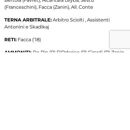
Bertoia (Favret), Alcantara Leyba, Sestu
(Franceschini), Facca (Zanin), All. Conte
TERNA ARBITRALE:
Arbitro Sciolti , Assistenti
Antonini e Skadikaj
RETI:
Facca (‘18)
AMMONITI:
De Pin (P) D’Odorico (P) Girardi (P) Zanin
(P) Bragagnolo (T) Alcantara Leyba (P) Soncin (T)
ESPULSI:
Zanin (P)
MINUTI GIOCATI
Primo Tempo 46, Secondo Tempo
51.
SPETTATORI:
798
Facebook
Twitter
Email
Condivid