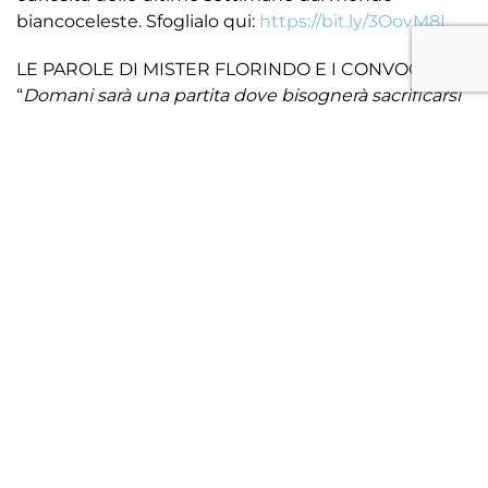
biancoceleste. Sfoglialo qui:
https://bit.ly/3OovM8L
LE PAROLE DI MISTER FLORINDO E I CONVOCATI:
“
Domani sarà una partita dove bisognerà sacrificarsi
in fase di non possesso perchè il Portogruaro è una
squadra che palleggia bene però noi vogliamo dare
continuità alla vittoria di domenica contro il Cjarlins.
E’ stata una giornata importante domenica scorsa e
dobbiamo portare avanti il nostro percorso e farlo
domani al Tenni con il nostro pubblico è ancora più
motivante. Spero domani di poter contare sulla
spinta del pubblico che è il nostro dodicesimo
uomo
“
I convocati per Treviso FBC 1993 – Portogruaro
Portieri:
Mulattieri, Sperandio
Difensori:
Borsato, Farabegoli, Lattuchella, Mambelli,