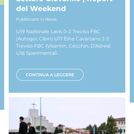
del Weekend
Pubblicato in
News
.
U19 Nazionale Lavis 0-2 Treviso FBC
(Autogol, Cibin) U17 Élite Cavarzano 2-3
Treviso FBC (Visentin, Cecchin, D’Adrea)
U16 Sperimentali...
CONTINUA A LEGGERE