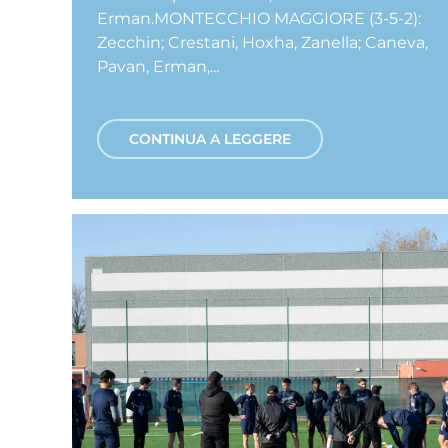
Erman.MONTECCHIO MAGGIORE (3-5-2):
Zecchin; Crestani, Hoxha, Zanella; Caneva,
Pavan, Erman,...
CONTINUA A LEGGERE