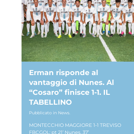
Erman risponde al
vantaggio di Nunes. Al
“Cosaro” finisce 1-1. IL
TABELLINO
Pubblicato in
News
.
MONTECCHIO MAGGIORE 1-1 TREVISO
FBCGOL: pt 21’ Nunes, 37’