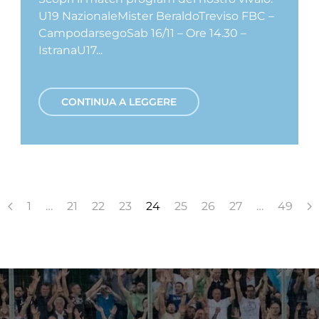
U19 NazionaleMister BeraldoTreviso FBC –
CampodarsegoSab 16/11 – Ore 14.30 –
IstranaU17...
CONTINUA A LEGGERE
1
…
21
22
23
24
25
26
27
…
49