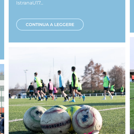
IstranaU17...
CONTINUA A LEGGERE