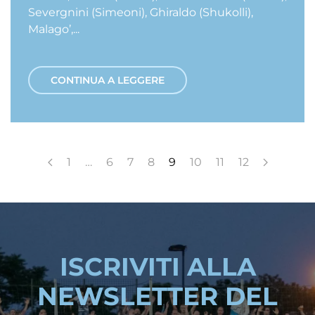
Severgnini (Simeoni), Ghiraldo (Shukolli),
Malago’,...
CONTINUA A LEGGERE
1
…
6
7
8
9
10
11
12
ISCRIVITI ALLA
NEWSLETTER DEL