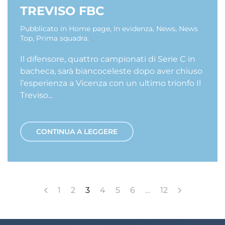
TREVISO FBC
Pubblicato in
Home page
,
In evidenza
,
News
,
News
Top
,
Prima squadra
.
Il difensore, quattro campionati di Serie C in
bacheca, sarà biancoceleste dopo aver chiuso
l’esperienza a Vicenza con un ultimo trionfo Il
Treviso...
CONTINUA A LEGGERE
1
2
3
4
5
6
…
12