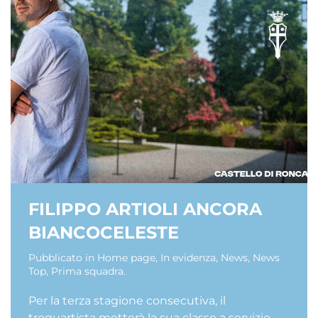
FILIPPO ARTIOLI ANCORA
BIANCOCELESTE
Pubblicato in
Home page
,
In evidenza
,
News
,
News
Top
,
Prima squadra
.
Per la terza stagione consecutiva, il
trequartista metterà la sua classe a servizio