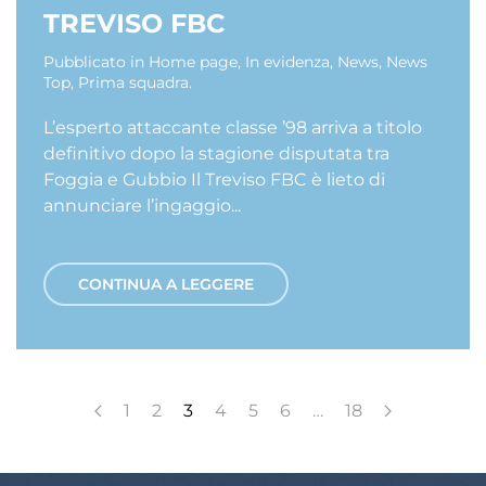
TREVISO FBC
Pubblicato in
Home page
,
In evidenza
,
News
,
News
Top
,
Prima squadra
.
L’esperto attaccante classe ’98 arriva a titolo
definitivo dopo la stagione disputata tra
Foggia e Gubbio Il Treviso FBC è lieto di
annunciare l’ingaggio...
CONTINUA A LEGGERE
1
2
3
4
5
6
…
18