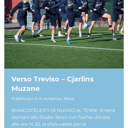
Verso Treviso – Cjarlins
Muzane
Pubblicato in
In evidenza
,
News
.
BIANCOCELESTI DI NUOVO AL TENNI: Si terrà
domani allo Stadio Tenni con fischio d’inizio
alle ore 14.30, la sfida valida per la