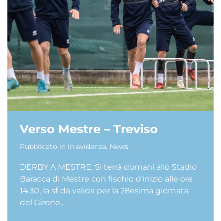
Verso Mestre – Treviso
Pubblicato in
In evidenza
,
News
.
DERBY A MESTRE: Si terrà domani allo Stadio
Baracca di Mestre con fischio d’inizio alle ore
14.30, la sfida valida per la 28esima giornata
del Girone...