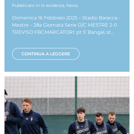
Pubblicato in
In evidenza
,
News
.
Domenica 16 Febbraio 2025 – Stadio Baracca –
Mestre – 28a Giornata Serie D/C MESTRE 2-0
TREVISO FBCMARCATORI: pt 5’ Bangal, st...
CONTINUA A LEGGERE