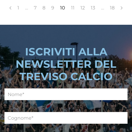
1
…
7
8
9
10
11
12
13
…
18
ISCRIVITI ALLA
NEWSLETTER DEL
TREVISO CALCIO