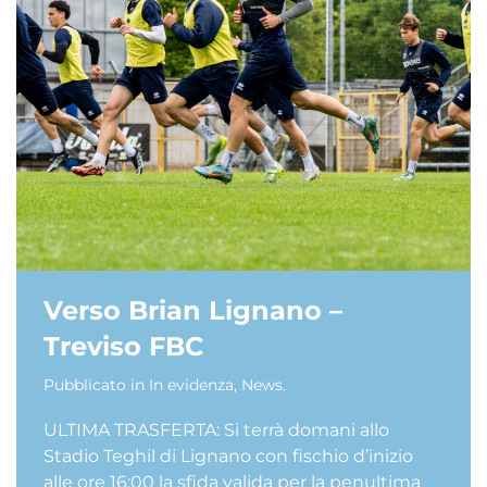
Verso Brian Lignano –
Treviso FBC
Pubblicato in
In evidenza
,
News
.
ULTIMA TRASFERTA: Si terrà domani allo
Stadio Teghil di Lignano con fischio d’inizio
alle ore 16:00 la sfida valida per la penultima