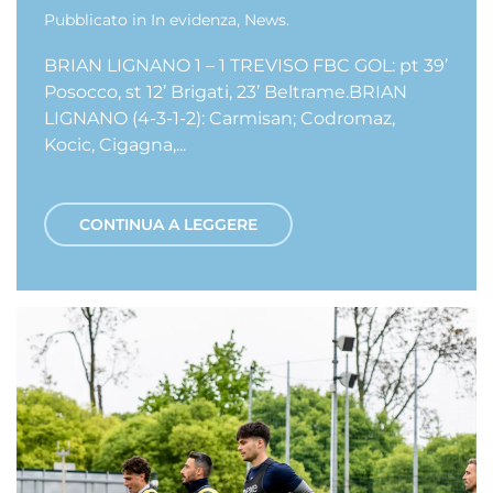
Pubblicato in
In evidenza
,
News
.
BRIAN LIGNANO 1 – 1 TREVISO FBC GOL: pt 39’
Posocco, st 12’ Brigati, 23’ Beltrame.BRIAN
LIGNANO (4-3-1-2): Carmisan; Codromaz,
Kocic, Cigagna,...
CONTINUA A LEGGERE