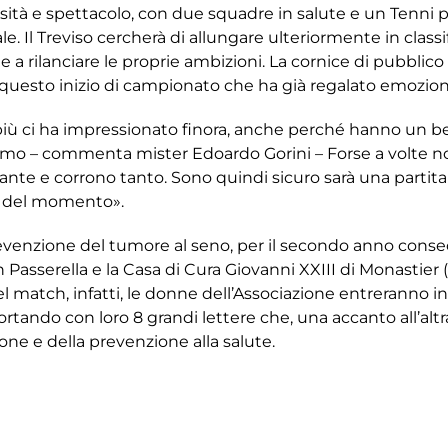
ità e spettacolo, con due squadre in salute e un Tenni p
 Il Treviso cercherà di allungare ulteriormente in classif
e a rilanciare le proprie ambizioni. La cornice di pubbli
questo inizio di campionato che ha già regalato emozioni 
 ci ha impressionato finora, anche perché hanno un bel 
smo – commenta mister Edoardo Gorini – Forse a volte n
e e corrono tanto. Sono quindi sicuro sarà una partita be
ma del momento».
evenzione del tumore al seno, per il secondo anno consec
n Passerella e la Casa di Cura Giovanni XXIII di Monastier 
o del match, infatti, le donne dell’Associazione entreranno
portando con loro 8 grandi lettere che, una accanto all’a
ione e della prevenzione alla salute.