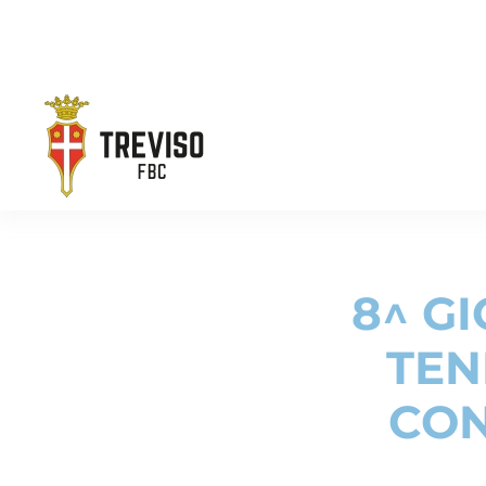
Skip to main content
8^ GI
TEN
CON