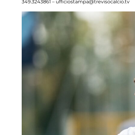
349.3243861 – ufficiostampa@trevisocalcio.tv