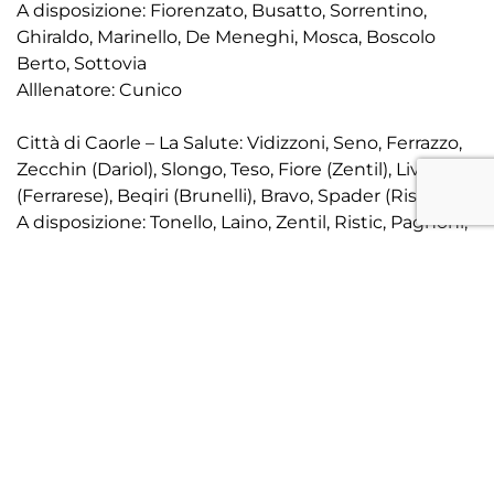
A disposizione: Fiorenzato, Busatto, Sorrentino,
Ghiraldo, Marinello, De Meneghi, Mosca, Boscolo
Berto, Sottovia
Alllenatore: Cunico
Città di Caorle – La Salute: Vidizzoni, Seno, Ferrazzo,
Zecchin (Dariol), Slongo, Teso, Fiore (Zentil), Livotto
(Ferrarese), Beqiri (Brunelli), Bravo, Spader (Ristic)
A disposizione: Tonello, Laino, Zentil, Ristic, Pagnoni,
Brunelli, Dariol, Manoni, Ferrarese
Allenatore: De Cecco
Arbitro: Sig. Gobbo
Marcatori: Posocco, Teso, Simeoni
Ammoniti: Stefani, Cunico, Ferrazzo, Busatto
Espulsi:
Recupero: 2T 4’Spettatori: 733