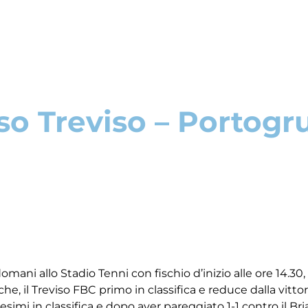
so Treviso – Portogr
 allo Stadio Tenni con fischio d’inizio alle ore 14.30, l
e, il Treviso FBC primo in classifica e reduce dalla vittori
esimi in classifica e dopo aver pareggiato 1-1 contro il Bri