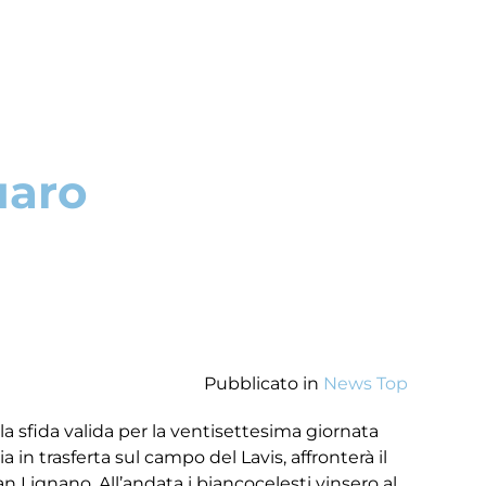
uaro
Pubblicato in
News Top
a sfida valida per la ventisettesima giornata
a in trasferta sul campo del Lavis, affronterà il
an Lignano. All’andata i biancocelesti vinsero al