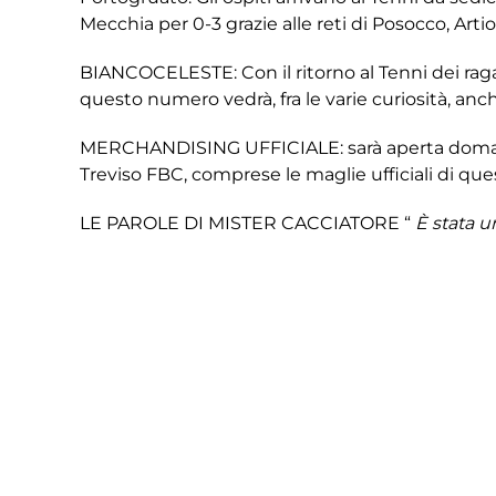
Mecchia per 0-3 grazie alle reti di Posocco, Artiol
BIANCOCELESTE: Con il ritorno al Tenni dei ragaz
questo numero vedrà, fra le varie curiosità, anc
MERCHANDISING UFFICIALE: sarà aperta domani al
Treviso FBC, comprese le maglie ufficiali di que
LE PAROLE DI MISTER CACCIATORE “
È stata u
una partita difficile, il Portogruaro in questo 
campionato e più gli obiettivi primari devono es
sempre più voglia di fare risultato.
“
I CONVOCATI: Aliu, Artioli, Baldassar, Beltrame,
Posocco, Romagnoli, Sbampato, Valenti, Videkon