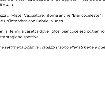
i e Aliu.
zi di Mister Cacciatore, ritorna anche “Biancoceleste” il
he un’intervista con Gabriel Nunes.
 Tenni la casetta dove i tifosi biancocelesti potranno a
sta stagione sportiva.
na settimana positiva, i ragazzi si sono allenati bene e q
momento ha necessità di fare punti per la salvezza e sapp
sere raggiunti. Da qua alla fine le partite saranno sempre 
 Borghesan, Brigati, Busato, Cucciniello, Farabegoli, Gaspa
, Viero.