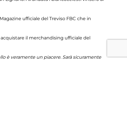
 Magazine ufficiale del Treviso FBC che in
cquistare il merchandising ufficiale del
uello è veramente un piacere. Sarà sicuramente
iamo che meno partite mancano alla fine del
più difficili con tutte le squadre che avranno
retto, Gioé, Golin, Grosu, Mangiaracina, Nunes,