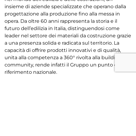
insieme di aziende specializzate che operano dalla
progettazione alla produzione fino alla messa in
opera. Da oltre 60 anni rappresenta la storia e il
futuro dell’edilizia in Italia, distinguendosi come
leader nel settore dei materiali da costruzione grazie
a una presenza solida e radicata sul territorio. La
capacità di offrire prodotti innovativi e di qualità,
unita alla competenza a 360° rivolta alla building
community, rende infatti il Gruppo un punto di
riferimento nazionale.
Della galassia Grigolin fanno inoltre parte
anche “Fornaci
Calce Grigolin”, “SuperBeton”, “Brussi Costruzioni” e “
tanto che nei giorni scorsi alcuni giocatori del
Treviso FBC hanno visitato proprio le sedi di queste
aziende incontrandone le figure apicali e
conoscendo da vicino le attività e le modalità di