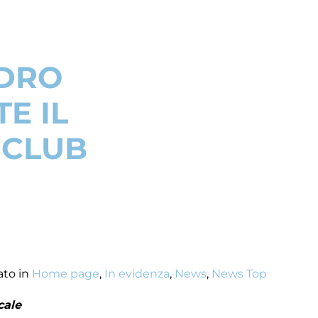
NDRO
E IL
 CLUB
ato in
Home page
,
In evidenza
,
News
,
News Top
cale