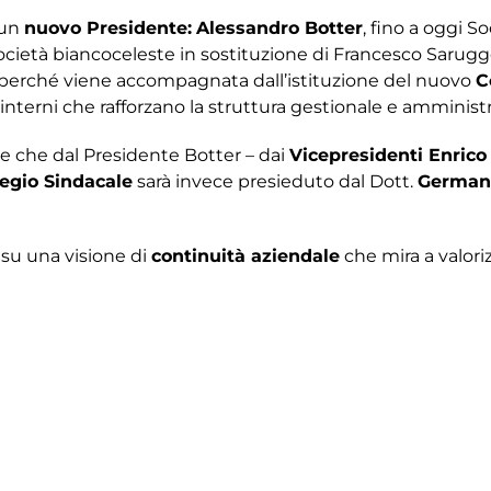
 un
nuovo Presidente:
Alessandro Botter
, fino a oggi 
 Società biancoceleste in sostituzione di Francesco Sa
he perché viene accompagnata dall’istituzione del nuovo
C
 interni che rafforzano la struttura gestionale e amministr
re che dal Presidente Botter – dai
Vicepresidenti Enrico
legio Sindacale
sarà invece presieduto dal Dott.
German
 su una visione di
continuità aziendale
che mira a valoriz
. Accanto alle nuove figure operative restano infatti in 
io Treviso Siamo Noi, Marco Pinzi, che continueranno a ga
i assumere questo nuovo incarico che rappresenta il cor
uale ogni passaggio è stato valutato con cura.
Abbiamo an
lido
, sia sul piano sportivo sia su quello societario –
dichia
dibile e duratura, capace di competere ai livelli che quest