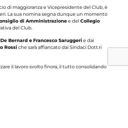
Socio di maggioranza e Vicepresidente del Club, è
ruggeri. La sua nomina segna dunque un momento
onsiglio di Amministrazione
e del
Collegio
ativa del Club.
 De Bernard e
Francesco Saruggeri
e dai
o Rossi
che sarà affiancato dai Sindaci Dott.ri
zare il lavoro svolto finora, il tutto consolidando
Società punti di riferimento fondamentali come i
rantire sostegno e collaborazione al Club in
onamento di un percorso, pianificato con
alizzato e programmato ogni dettaglio con
ra il neo Presidente del Treviso FBC, Alessandro
a città merita
»
.