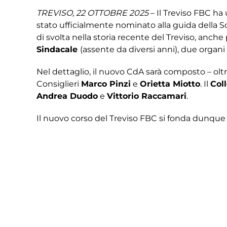
TREVISO, 22 OTTOBRE 2025
– Il Treviso FBC ha
stato ufficialmente nominato alla guida della
di svolta nella storia recente del Treviso, anc
Sindacale
(assente da diversi anni), due organi
Nel dettaglio, il nuovo CdA sarà composto – olt
Consiglieri
Marco Pinzi
e
Orietta Miotto
. Il
Col
Andrea Duodo
e
Vittorio Raccamari
.
Il nuovo corso del Treviso FBC si fonda dunque
il legame tra la precedente e la nuova Dirigenza
Vicepresidenti ed il già Presidente del Consorz
questa fase di crescita e riorganizzazione.
«
Sono estremamente soddisfatto e orgoglioso d
attenzione e iniziato un anno e mezzo fa, nel q
l’obiettivo di rendere il Treviso ancora più so
Botter
– Vogliamo costruire una realtà forte, cre