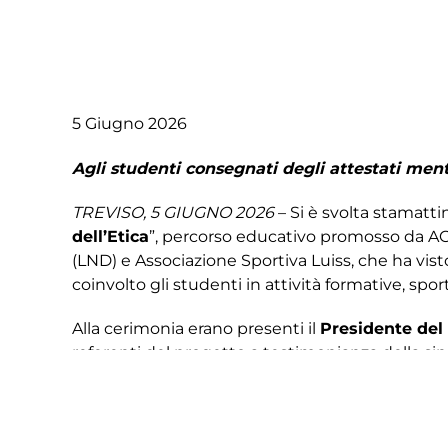
5 Giugno 2026
Agli studenti consegnati degli attestati men
TREVISO, 5 GIUGNO 2026
– Si è svolta stamatti
dell’Etica
”, percorso educativo promosso da ACS
(LND) e Associazione Sportiva Luiss, che ha visto 
coinvolto gli studenti in attività formative, spor
Alla cerimonia erano presenti il
Presidente del
referenti del progetto a testimonianza della sine
lavoro svolto fino alla fase finale nazionale di
partecipanti
mentre
Emy Masiero è stata pr
sportivo portato avanti in questi mesi. Inoltre, 