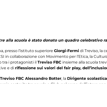
tre alla scuola è stato donato un quadro celebrativo r
na, presso l’istituto superiore
Giorgi-Fermi
di Treviso, la 
I in collaborazione con Movimento per l’Etica, la Cultura
tra i protagonisti il
Treviso FBC
insieme alla scuola tre
tive e di
riflessione sui valori del fair play, dell’inclus
 Treviso FBC Alessandro Botter
, la
Dirigente scolastic
rgia costruita tra scuola e Club nel corso dell’intero anno.
 Roma che ha visto il Fermi-Giorgi chiudere con un prestig
emiata come Miglior giocatrice
del torneo. Due risultati
nel corso della mattinata il Treviso FBC ha consegnato ai 