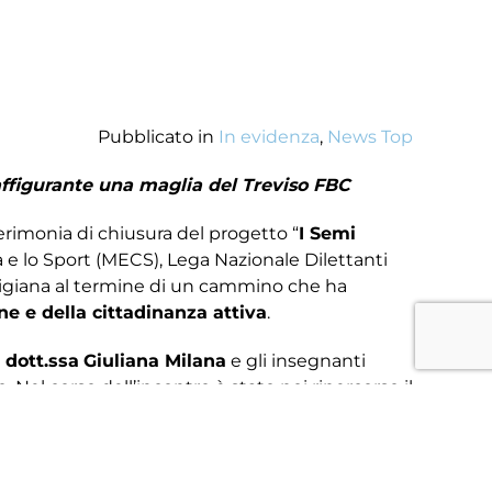
Pubblicato in
In evidenza
,
News Top
affigurante una maglia del Treviso FBC
cerimonia di chiusura del progetto “
I Semi
 e lo Sport (MECS), Lega Nazionale Dilettanti
vigiana al termine di un cammino che ha
ione e della cittadinanza attiva
.
a
dott.ssa
Giuliana Milana
e gli insegnanti
 Nel corso dell’incontro è stato poi ripercorso il
ioso
4° posto assoluto tra le scuole
 che certificano la qualità del lavoro educativo e
ragazzi degli attestati mentre alla scuola è stato