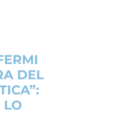
-FERMI
RA DEL
TICA”:
 LO