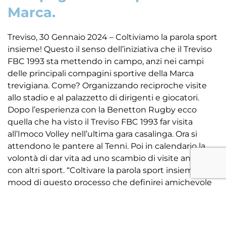
Marca.
Treviso, 30 Gennaio 2024 – Coltiviamo la parola sport
insieme! Questo il senso dell’iniziativa che il Treviso
FBC 1993 sta mettendo in campo, anzi nei campi
delle principali compagini sportive della Marca
trevigiana. Come? Organizzando reciproche visite
allo stadio e al palazzetto di dirigenti e giocatori.
Dopo l’esperienza con la Benetton Rugby ecco
quella che ha visto il Treviso FBC 1993 far visita
all’Imoco Volley nell’ultima gara casalinga. Ora si
attendono le pantere al Tenni. Poi in calendario la
volontà di dar vita ad uno scambio di visite anche
con altri sport. “Coltivare la parola sport insieme è il
mood di questo processo che definirei amichevole
e di buon vicinato – spiega Marco Pinzi, presidente
del Consorzio Treviso Siamo Noi – Sicuramente da
questo atteggiamento potranno nascere anche