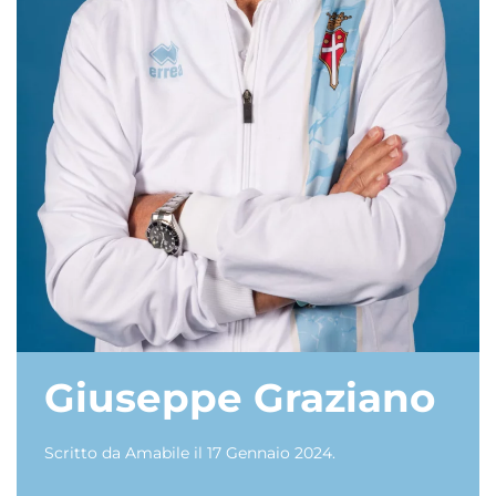
Giuseppe Graziano
Scritto da
Amabile
il
17 Gennaio 2024
.