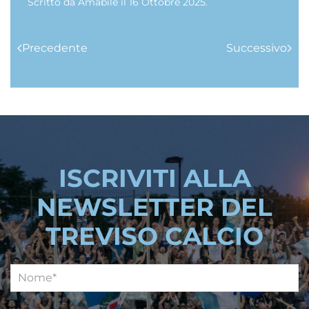
Scritto da
Amabile
il
16 Ottobre 2025
.
Precedente
Successivo
ISCRIVITI ALLA
NEWSLETTER DEL
TREVISO CALCIO