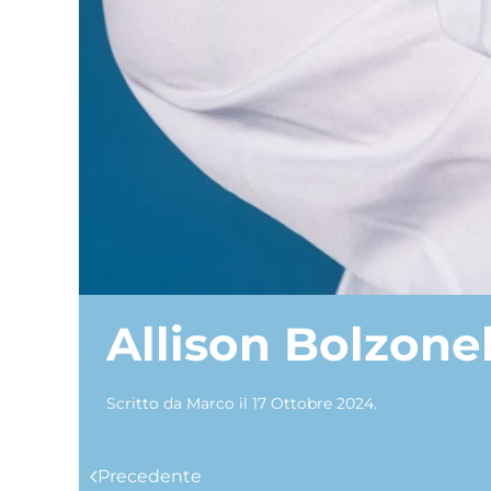
Allison Bolzone
Scritto da
Marco
il
17 Ottobre 2024
.
Precedente