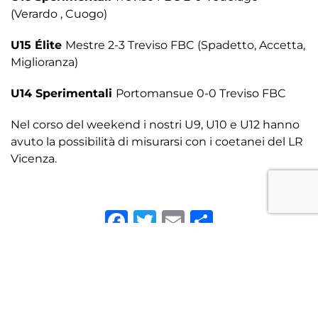
(Verardo , Cuogo)
U15 Élite
Mestre 2-3 Treviso FBC (Spadetto, Accetta,
Miglioranza)
U14 Sperimentali
Portomansue 0-0 Treviso FBC
Nel corso del weekend i nostri U9, U10 e U12 hanno
avuto la possibilità di misurarsi con i coetanei del LR
Vicenza.
Facebook
Twitter
Email
Condivid
Precedenti
Successivi
TORNA ALLE NEWS