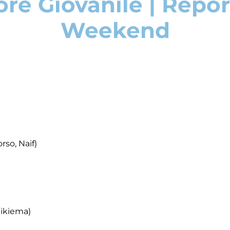
ore Giovanile | Repor
Weekend
rso, Naif)
Nikiema)