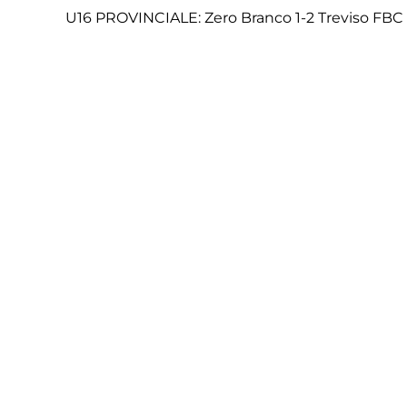
U16 PROVINCIALE: Zero Branco 1-2 Treviso FBC 
U15 ELITE’: Liventina 3-1 Treviso FBC (Zoia)
U14 PROVINCIALE: Treviso FBC 3-1 Eclisse Careni