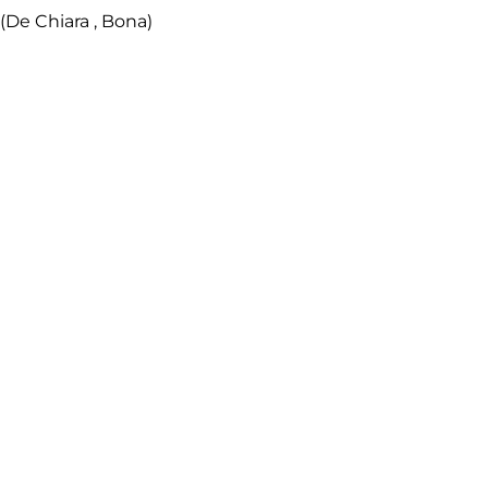
(De Chiara , Bona)
pievigina (Visentin, Vilnai, Milanese)
Facebook
Twitter
Email
Condivid
Precedenti
Successivi
TORNA ALLE NEWS