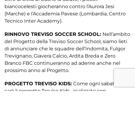
biancocelesti giocheranno contro l’Aurora Jesi
(Marche) e l’Accademia Pavese (Lombardia, Centro
Tecnico Inter Academy).
RINNOVO TREVISO SOCCER SCHOOL:
Nell’ambito
del Progetto della Treviso Soccer School, siamo lieti
di annunciare che le squadre dell’Indomita, Fulgor
Trevignano, Giavera Calcio, Ardita Breda e Zero
Branco FBC continueranno ad aderire anche nel
prossimo anno al Progetto.
PROGETTO TREVISO KIDS:
Come ogni sabato ci
sarà il progetto Treviso Kids , realizzato con
Coordinativa.Mente che impegna i bambini di 3 e 4
anni in attività dedicate propedeutiche al gioco del
calcio. Per info potrete visitare la pagina dedicata
all’interno del nostro sito o contattare il Referente
del Progetto , Dott. Matteo Giuriato +39 340 890
0701.