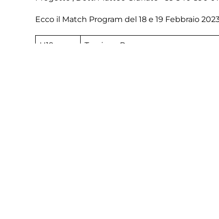
Ecco il Match Program del 18 e 19 Febbraio 202
U19
Treviso – Ponzano
U17
Villorba – Treviso
U16
Mestre – Treviso
U15
Treviso – Villorba
U14
Treviso – Fulgor Trevignano
U13
Treviso – Giorgione
U13
Treviso – Ponzano
U12
Treviso – Giorgione
U12
Vazzola – Treviso