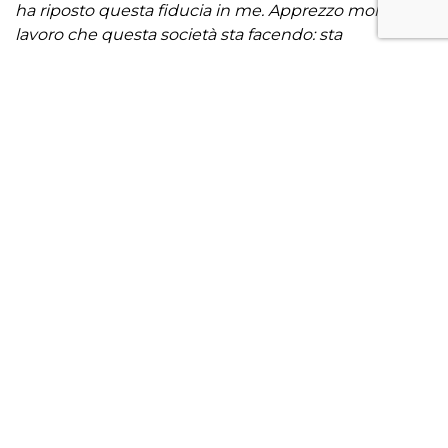
ha riposto questa fiducia in me. Apprezzo molto il
lavoro che questa società sta facendo: sta
costruendo un squadra dal grande valore umano,
indispensabile per far sbocciare le qualità tecniche
dei singoli e del gruppo; il giudizio poi spetterà al
campo
”.
Facebook
Twitter
Email
Condivid
Precedenti
Successivi
TORNA ALLE NEWS