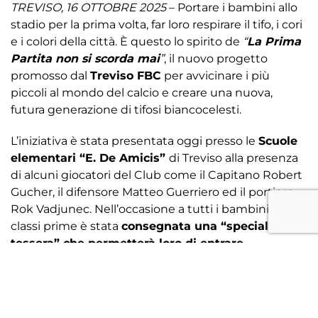
TREVISO, 16 OTTOBRE 2025
– Portare i bambini allo
stadio per la prima volta, far loro respirare il tifo, i cori
e i colori della città. È questo lo spirito de
“
La Prima
Partita non si scorda mai
”
, il nuovo progetto
promosso dal
Treviso FBC
per avvicinare i più
piccoli al mondo del calcio e creare una nuova,
futura generazione di tifosi biancocelesti.
L’iniziativa è stata presentata oggi presso le
Scuole
elementari “E. De Amicis”
di Treviso alla presenza
di alcuni giocatori del Club come il Capitano Robert
Gucher, il difensore Matteo Guerriero ed il portiere
Rok Vadjunec. Nell’occasione a tutti i bambini delle
classi prime è stata
consegnata una “speciale
tessera” che permetterà loro di entrare
gratuitamente allo Stadio O. Tenni
alla prossima
partita casalinga del Treviso FBC, in programma
domenica alle ore 15 contro il Legnago Salus. L’idea
della Società è quella di
far vivere ai giovanissimi