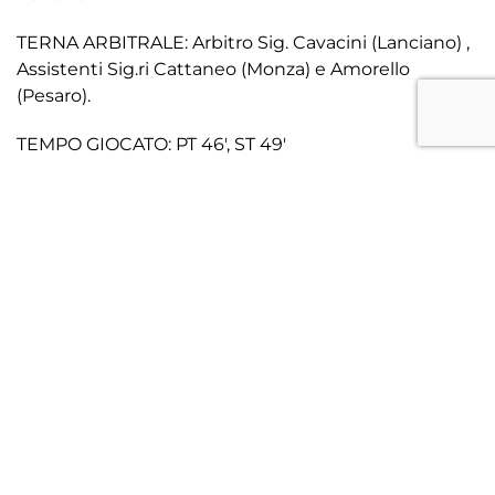
TERNA ARBITRALE: Arbitro Sig. Cavacini (Lanciano) ,
Assistenti Sig.ri Cattaneo (Monza) e Amorello
(Pesaro).
TEMPO GIOCATO: PT 46′, ST 49′
SPETTATORI: 1528
CRONACA
In un soleggiato sabato di gennaio, il Treviso torna a
calcare il campo del Tenni dopo le trasferte di Este e
Brusaporto. Per la prima volta in questa stagione, i
biancocelesti si presentano davanti al proprio
pubblico da capolista del Girone C di Serie D. Mister
Cacciatore apporta solo una modifica rispetto al
turno precedente: schiera dal primo minuto il nuovo
acquisto Viero, mantenendo per dieci undicesimi la