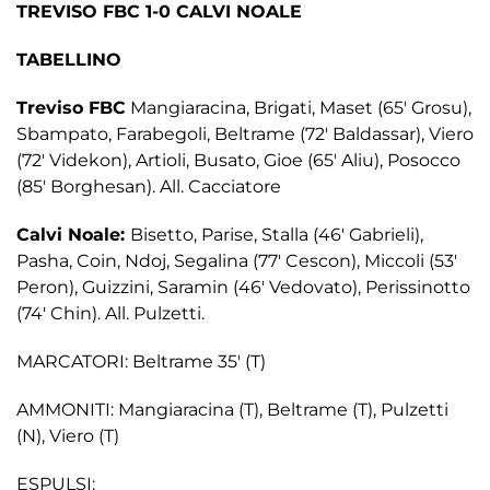
TREVISO FBC 1-0 CALVI NOALE
TABELLINO
Treviso FBC
Mangiaracina, Brigati, Maset (65′ Grosu),
Sbampato, Farabegoli, Beltrame (72′ Baldassar), Viero
(72′ Videkon), Artioli, Busato, Gioe (65′ Aliu), Posocco
(85′ Borghesan). All. Cacciatore
Calvi Noale:
Bisetto, Parise, Stalla (46′ Gabrieli),
Pasha, Coin, Ndoj, Segalina (77′ Cescon), Miccoli (53′
Peron), Guizzini, Saramin (46′ Vedovato), Perissinotto
(74′ Chin). All. Pulzetti.
MARCATORI: Beltrame 35′ (T)
AMMONITI: Mangiaracina (T), Beltrame (T), Pulzetti
(N), Viero (T)
ESPULSI: