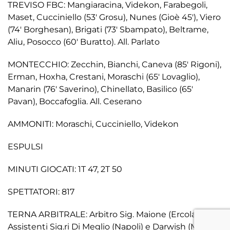
TREVISO FBC: Mangiaracina, Videkon, Farabegoli,
Maset, Cucciniello (53′ Grosu), Nunes (Gioè 45′), Viero
(74′ Borghesan), Brigati (73′ Sbampato), Beltrame,
Aliu, Posocco (60′ Buratto). All. Parlato
MONTECCHIO: Zecchin, Bianchi, Caneva (85′ Rigoni),
Erman, Hoxha, Crestani, Moraschi (65′ Lovaglio),
Manarin (76′ Saverino), Chinellato, Basilico (65′
Pavan), Boccafoglia. All. Ceserano
AMMONITI: Moraschi, Cucciniello, Videkon
ESPULSI
MINUTI GIOCATI: 1T 47, 2T 50
SPETTATORI: 817
TERNA ARBITRALE: Arbitro Sig. Maione (Ercolano),
Assistenti Sig.ri Di Meglio (Napoli) e Darwish (Milano)