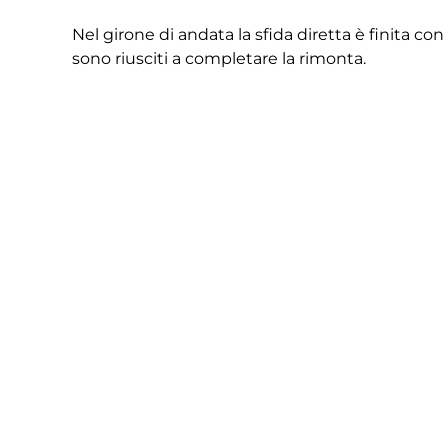
Nel girone di andata la sfida diretta è finita c
sono riusciti a completare la rimonta.
La partita sarà seguita come sempre dai canali u
I CONVOCATI DI MISTER CUNICO PER TREVIS
PORTIERI: Casella , Fiorenzato , Lombardi
DIFENSORI: Busatto, Boscolo Berto, Salviato , Se
CENTROCAMPISTI: Boron, De Poli, Malagó, Marine
ATTACCANTI: Guccione, Posocco, Sottovia
INDISPONIBILI: Masoch