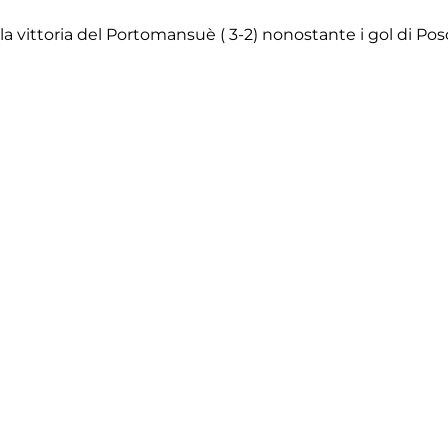
on la vittoria del Portomansuè ( 3-2) nonostante i gol di
fficiali del Treviso FBC 1993
O – PORTOMANSUE’
vergnini, Shukolli, Mosca, Ghiraldo
llo, Marcolin, Stefani, Simeoni , Soncin