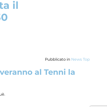
a il
30
Pubblicato in
News Top
everanno al Tenni la
uè.